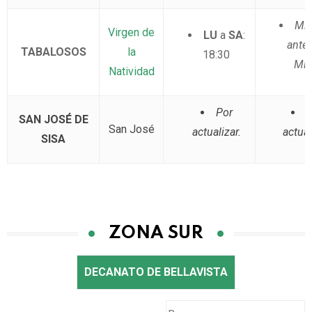
Min
Virgen de
LU
a
SA
:
ante
TABALOSOS
la
18:30
Mis
Natividad
Por
P
SAN JOSÉ DE
San José
actualizar.
actual
SISA
ZONA SUR
DECANATO DE BELLAVISTA