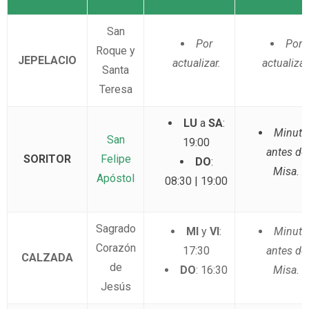
San
Por
Por
Roque y
JEPELACIO
actualizar.
actualizar
Santa
Teresa
LU
a
SA
:
Minuto
San
19:00
antes de
SORITOR
Felipe
DO
:
Misa.
Apóstol
08:30 | 19:00
Sagrado
MI
y
VI
:
Minuto
Corazón
17:30
antes de
CALZADA
de
DO
: 16:30
Misa.
Jesús