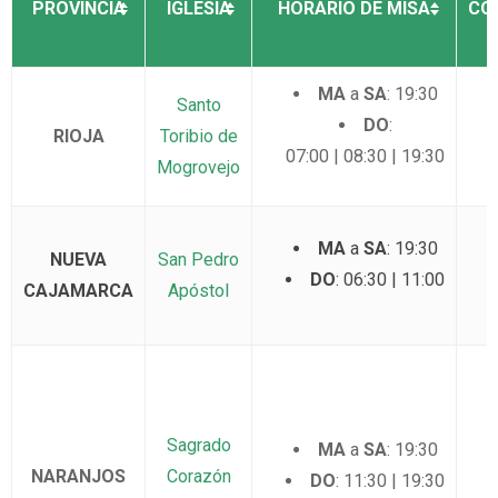
PROVINCIA
IGLESIA
HORARIO DE MISA
CO
MA
a
SA
: 19:30
Santo
DO
:
RIOJA
Toribio de
07:00 | 08:30 | 19:30
Mogrovejo
MA
a
SA
: 19:30
NUEVA
San Pedro
DO
: 06:30 | 11:00
CAJAMARCA
Apóstol
Sagrado
MA
a
SA
: 19:30
NARANJOS
Corazón
DO
: 11:30 | 19:30