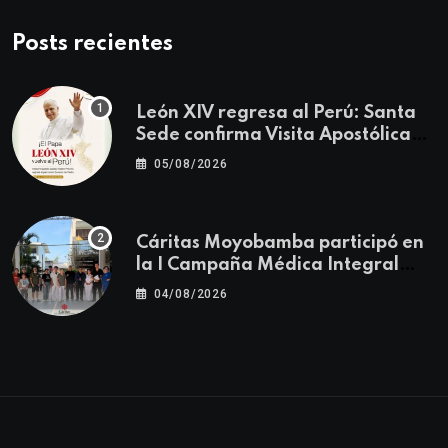
Posts recientes
León XIV regresa al Perú: Santa
Sede confirma Visita Apostólica
del 11 al 17 de noviembre
05/08/2026
Cáritas Moyobamba participó en
la I Campaña Médica Integral
Gratuita llevando salud y
04/08/2026
esperanza al Centro Poblado Los
Ángeles