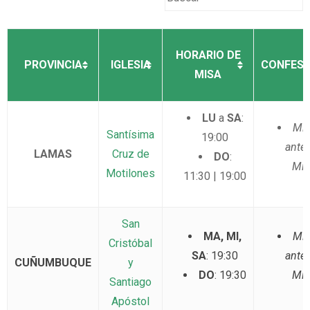
HORARIO DE
PROVINCIA
IGLESIA
CONFESI
MISA
LU
a
SA
:
Min
Santísima
19:00
ante
LAMAS
Cruz de
DO
:
Mis
Motilones
11:30 | 19:00
San
MA, MI,
Min
Cristóbal
SA
: 19:30
ante
CUÑUMBUQUE
y
DO
: 19:30
Mis
Santiago
Apóstol