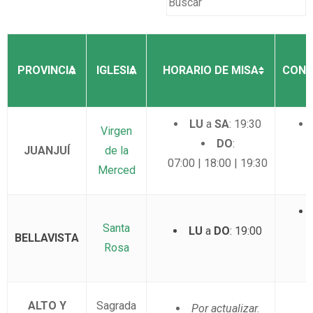
PROVINCIA
IGLESIA
HORARIO DE MISA
CONF
LU
a
SA
: 19:30
Virgen
DO
:
a
JUANJUÍ
de la
07:00 | 18:00 | 19:30
Merced
Santa
LU
a
DO
: 19:00
a
BELLAVISTA
Rosa
ALTO Y
Sagrada
Por actualizar.