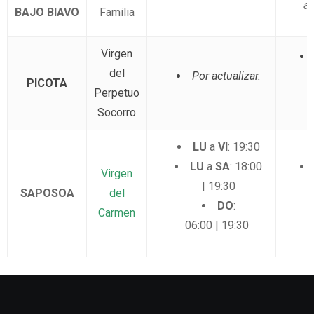
ac
BAJO BIAVO
Familia
Virgen
del
Por actualizar.
a
PICOTA
Perpetuo
Socorro
LU
a
VI
: 19:30
LU
a
SA
: 18:00
Virgen
| 19:30
a
SAPOSOA
del
DO
:
Carmen
06:00 | 19:30