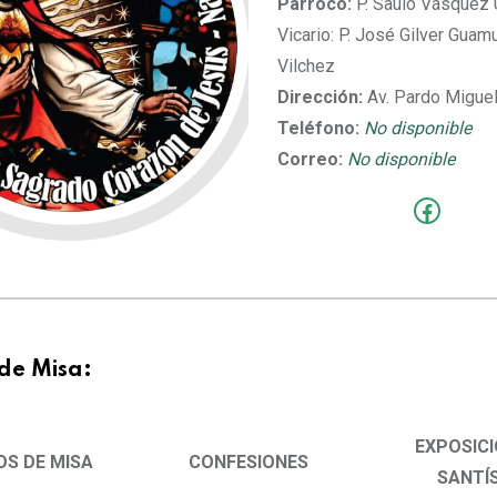
Párroco:
P. Saulo Vásquez U
Vicario: P. José Gilver Guam
Vilchez
Dirección:
Av. Pardo Miguel
Teléfono:
No disponible
Correo:
No disponible
de Misa:
EXPOSICI
OS DE MISA
CONFESIONES
SANTÍ