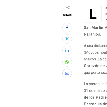
L
SHARE
San Martin
. 
Naranjos
.
A una distanc
(Moyobamba).
anexos. La cap
Corazón de 
que pertenece
La parroquia 
01 de marzo d
de los Padre
Parroquia d