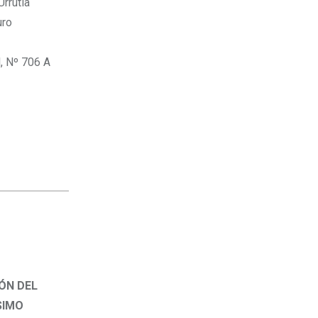
rrutia
uro
, Nº 706 A
ÓN DEL
SIMO