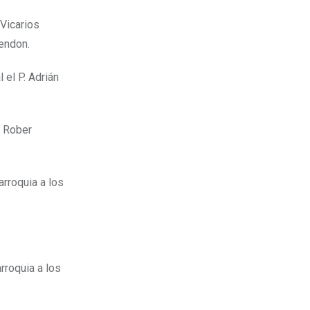
 Vicarios
endon.
 el P. Adrián
. Rober
rroquia a los
roquia a los