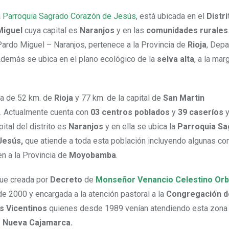
a
Parroquia Sagrado Corazón de Jesús
, está ubicada en el
Distr
Miguel
cuya capital es
Naranjos
y en las
comunidades rurales
Pardo Miguel – Naranjos, pertenece a la Provincia de
Rioja
, Dep
Además se ubica en el plano ecológico de la
selva alta
, a la ma
ia de 52 km. de
Rioja
y 77 km. de la capital de
San Martin
 Actualmente cuenta con
03 centros poblados
y
39 caseríos
y
ital del distrito es
Naranjos
y en ella se ubica la
Parroquia Sa
Jesús,
que atiende a toda esta población incluyendo algunas c
n a la Provincia de
Moyobamba
.
fue creada por
Decreto
de
Monseñor Venancio Celestino Orb
e 2000 y encargada a la atención pastoral a la
Congregación de
s Vicentinos
quienes desde 1989 venían atendiendo esta zona
e Nueva Cajamarca.