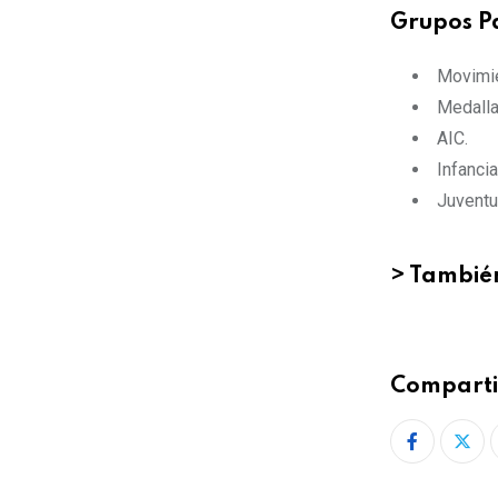
Grupos P
Movimie
Medalla
AIC.
Infanci
Juventu
>
También
Comparti