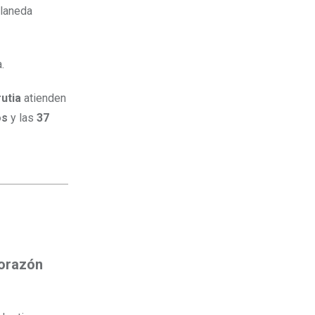
llaneda
.
rutia
atienden
os
y las
37
orazón