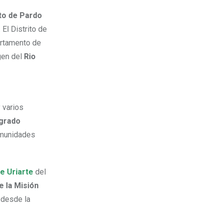
ito de Pardo
. El Distrito de
artamento de
rgen del
Rio
 varios
grado
omunidades
e Uriarte
del
 la Misión
 desde la