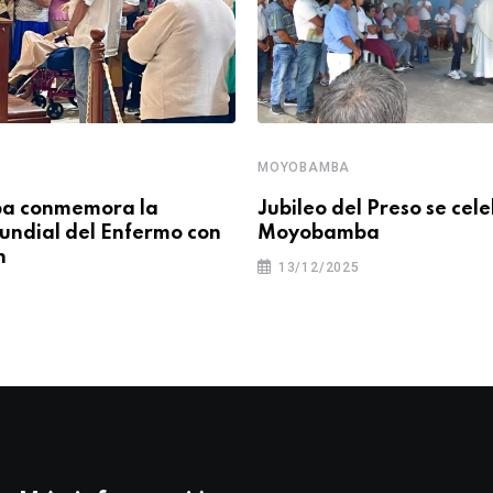
MOYOBAMBA
a conmemora la
Jubileo del Preso se cel
ndial del Enfermo con
Moyobamba
n
13/12/2025