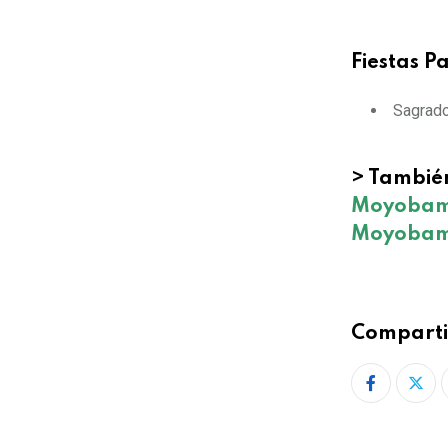
Fiestas P
Sagrado
> Tambié
Moyobamb
Moyoba
Comparti