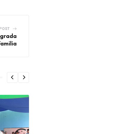
 POST
agrada
Familia