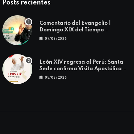
Posts recientes
Comentario del Evangelio |
Domingo XIX del Tiempo
Ordinario | Mateo 14, 22-23
07/08/2026
León XIV regresa al Perú: Santa
Sede confirma Visita Apostólica
del 11 al 17 de noviembre
05/08/2026