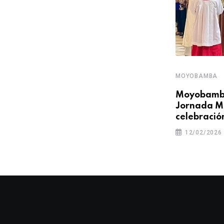
MOYOBAMBA
MOYOBAMBA
4ª Caminata Mariana de la
Moyobamb
Parroquia Santiago Apóstol: “Con
Jornada Mu
celebració
06/10/2025
12/02/2026