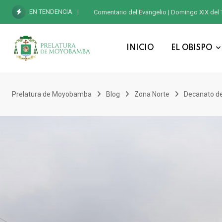
EN TENDENCIA
Comentario del Evangelio | Domingo XIX del 
INICIO
EL OBISPO
Prelatura de Moyobamba
Blog
Zona Norte
Decanato 