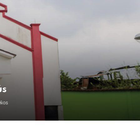
ús
AÑOS