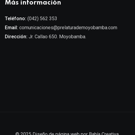
Más información
Teléfono:
(042) 562 353
Email:
comunicaciones@prelaturademoyobamba.com
Dirección:
Jr. Callao 650. Moyobamba.
© 2025
Diseño de página web
por
Bahía Creativa
.