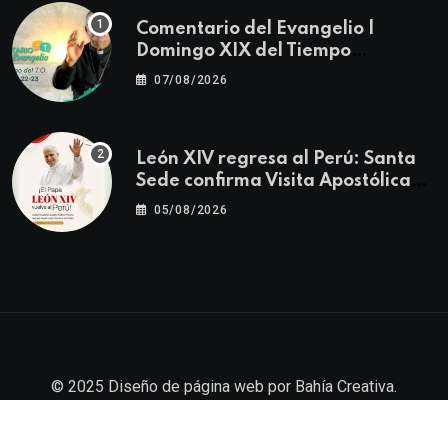
Comentario del Evangelio |
Domingo XIX del Tiempo
Ordinario | Mateo 14, 22-23
07/08/2026
León XIV regresa al Perú: Santa
Sede confirma Visita Apostólica
del 11 al 17 de noviembre
05/08/2026
© 2025
Diseño de página web
por
Bahía Creativa
.