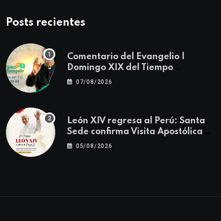
Posts recientes
Comentario del Evangelio |
Domingo XIX del Tiempo
Ordinario | Mateo 14, 22-23
07/08/2026
León XIV regresa al Perú: Santa
Sede confirma Visita Apostólica
del 11 al 17 de noviembre
05/08/2026