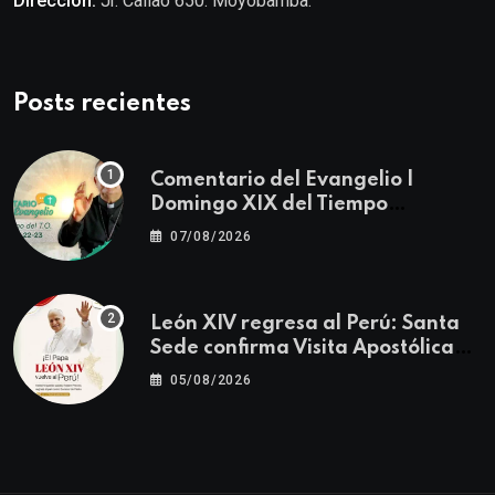
Dirección:
Jr. Callao 650. Moyobamba.
Posts recientes
Comentario del Evangelio |
Domingo XIX del Tiempo
Ordinario | Mateo 14, 22-23
07/08/2026
León XIV regresa al Perú: Santa
Sede confirma Visita Apostólica
del 11 al 17 de noviembre
05/08/2026