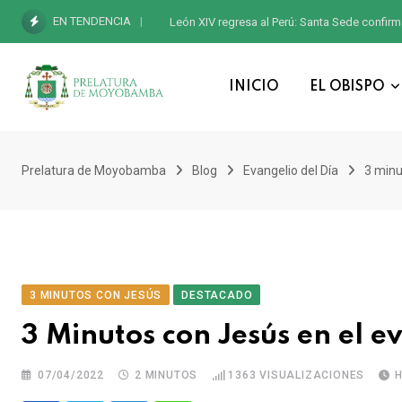
EN TENDENCIA
León XIV regresa al Perú: Santa Sede confirm
INICIO
EL OBISPO
Prelatura de Moyobamba
Blog
Evangelio del Día
3 minu
3 MINUTOS CON JESÚS
DESTACADO
3 Minutos con Jesús en el e
07/04/2022
2 MINUTOS
1363
VISUALIZACIONES