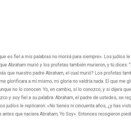
que es fiel a mis palabras no morirá para siempre». Los judíos le 
e Abraham murió y los profetas también murieron, y tú dices: “
 más que nuestro padre Abraham, el cual murió? Los profetas tam
 glorificara a mí mismo, mi gloria no valdría nada. El que me gl
nque no lo conocen. Yo, en cambio, sí lo conozco; y si dijera que
co y soy fiel a su palabra. Abraham, el padre de ustedes, se re
s judíos le replicaron: «No tienes ni cincuenta años, ¿y has vist
antes que naciera Abraham, Yo Soy». Entonces recogieron pied