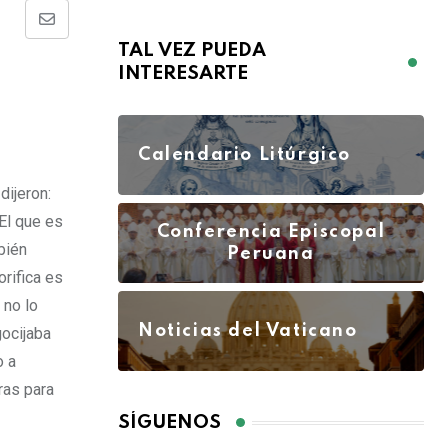
TAL VEZ PUEDA
INTERESARTE
Calendario Litúrgico
dijeron:
El que es
Conferencia Episcopal
bién
Peruana
orifica es
 no lo
Noticias del Vaticano
gocijaba
o a
ras para
SÍGUENOS