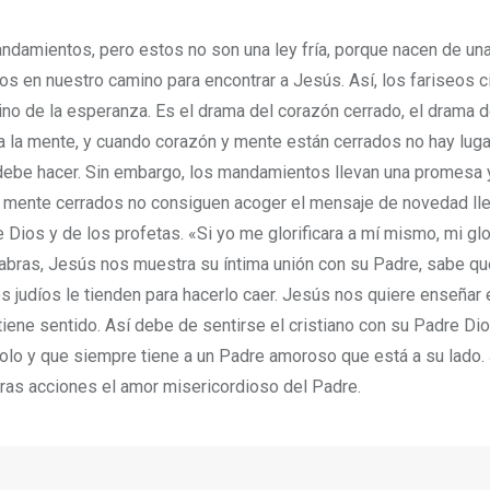
ndamientos, pero estos no son una ley fría, porque nacen de una
s en nuestro camino para encontrar a Jesús. Así, los fariseos ci
ino de la esperanza. Es el drama del corazón cerrado, el drama 
ra la mente, y cuando corazón y mente están cerrados no hay luga
debe hacer. Sin embargo, los mandamientos llevan una promesa 
y mente cerrados no consiguen acoger el mensaje de novedad ll
 Dios y de los profetas. «Si yo me glorificara a mí mismo, mi glo
alabras, Jesús nos muestra su íntima unión con su Padre, sabe qu
s judíos le tienden para hacerlo caer. Jesús nos quiere enseñar
no tiene sentido. Así debe de sentirse el cristiano con su Padre Di
olo y que siempre tiene a un Padre amoroso que está a su lado
tras acciones el amor misericordioso del Padre.