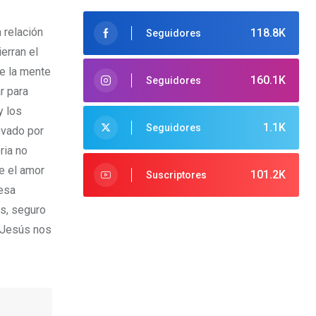
 relación
118.8K
Seguidores
erran el
de la mente
160.1K
Seguidores
r para
y los
1.1K
Seguidores
evado por
ria no
e el amor
101.2K
Suscriptores
 esa
os, seguro
. Jesús nos