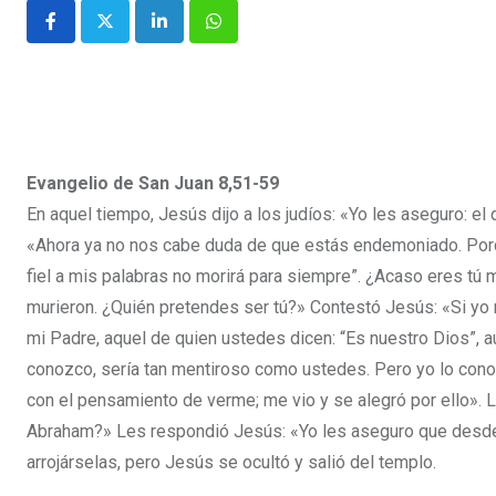
Evangelio de San Juan 8,51-59
En aquel tiempo, Jesús dijo a los judíos: «Yo les aseguro: el 
«Ahora ya no nos cabe duda de que estás endemoniado. Porqu
fiel a mis palabras no morirá para siempre”. ¿Acaso eres tú
murieron. ¿Quién pretendes ser tú?» Contestó Jesús: «Si yo me
mi Padre, aquel de quien ustedes dicen: “Es nuestro Dios”, au
conozco, sería tan mentiroso como ustedes. Pero yo lo conoz
con el pensamiento de verme; me vio y se alegró por ello». Lo
Abraham?» Les respondió Jesús: «Yo les aseguro que desde 
arrojárselas, pero Jesús se ocultó y salió del templo.