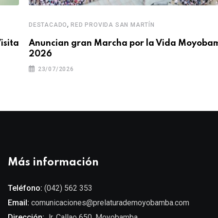
,
DESTACADO
RED PROVIDA SAN MARTÍN
isita
Anuncian gran Marcha por la Vida Moyoba
2026
23/07/2026
Más información
Teléfono:
(042) 562 353
Email:
comunicaciones@prelaturademoyobamba.com
Dirección:
Jr. Callao 650. Moyobamba.