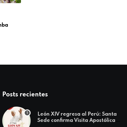
,
CONFERENCIA EPISCOPAL PERUANA
DESTACADO
mba
Obispos del Perú expresan saludo al Sa
León
08/05/2026
Posts recientes
León XIV regresa al Perú: Santa
Sede confirma Visita Apostólica
del 11 al 17 de noviembre