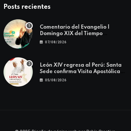
Posts recientes
Comentario del Evangelio |
Domingo XIX del Tiempo
Ordinario | Mateo 14, 22-23
07/08/2026
León XIV regresa al Perú: Santa
Sede confirma Visita Apostólica
del 11 al 17 de noviembre
05/08/2026