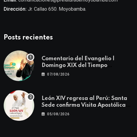
Dirección:
Jr. Callao 650. Moyobamba.
Posts recientes
Comentario del Evangelio |
Domingo XIX del Tiempo
Ordinario | Mateo 14, 22-23
07/08/2026
León XIV regresa al Perú: Santa
Sede confirma Visita Apostólica
del 11 al 17 de noviembre
05/08/2026