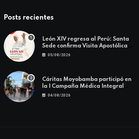
Posts recientes
León XIV regresa al Perú: Santa
Sede confirma Visita Apostólica
del 11 al 17 de noviembre
05/08/2026
Cáritas Moyobamba participó en
la I Campaña Médica Integral
Gratuita llevando salud y
04/08/2026
esperanza al Centro Poblado Los
Ángeles