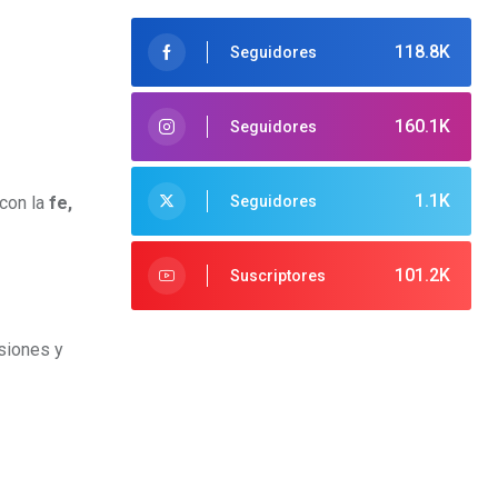
118.8K
Seguidores
160.1K
Seguidores
1.1K
 con la
fe,
Seguidores
101.2K
Suscriptores
esiones y