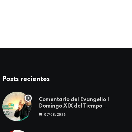
01/01/2025
Posts recientes
Comentario del Evangelio |
Domingo XIX del Tiempo
Ordinario | Mateo 14, 22-23
07/08/2026