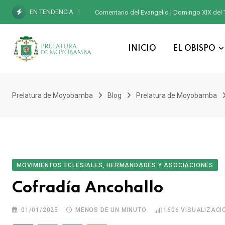
EN TENDENCIA
Comentario del Evangelio | Domingo XIX del 
INICIO
EL OBISPO
Prelatura de Moyobamba
Blog
Prelatura de Moyobamba
MOVIMIENTOS ECLESIALES, HERMANDADES Y ASOCIACIONES
Cofradía Ancohallo
01/01/2025
MENOS DE UN MINUTO
1606
VISUALIZACI