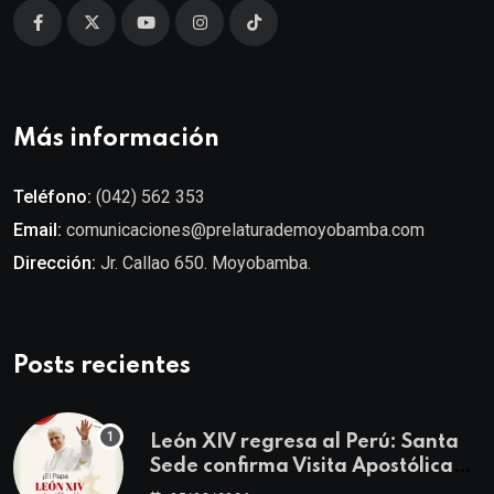
Más información
Teléfono:
(042) 562 353
Email:
comunicaciones@prelaturademoyobamba.com
Dirección:
Jr. Callao 650. Moyobamba.
Posts recientes
León XIV regresa al Perú: Santa
Sede confirma Visita Apostólica
del 11 al 17 de noviembre