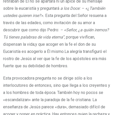
retiraban de Él no se apartará ni un ápice de su mensaje
sobre la eucaristía y preguntará
a los Doce: – «¿También
ustedes quieren irse?».
Esta pregunta del Señor resuena a
través de las edades, como invitación de su amor a
descubrir que como dijo Pedro:
– «Señor, ¿a quién iremos?
Tú tienes palabras de vida eterna”,
porque vivifican,
dispensan la vida;y que acoger en la fe el don de su
Eucaristía es acogerlo a Él mismo.La alegría transfiguró el
rostro de Jesús al ver que la fe de los apóstoles era más
fuerte que su debilidad de hombres.
Esta provocadora pregunta no se dirige sólo a los
interlocutores de entonces, sino que llega a los creyentes y
a los hombres de toda época. También hoy no pocos se
«escandalizan» ante la paradoja de la fe cristiana. La
enseñanza de Jesús parece «dura», demasiado difícil de
acoger y poner en práctica. Hay entonces quien la rechaza y