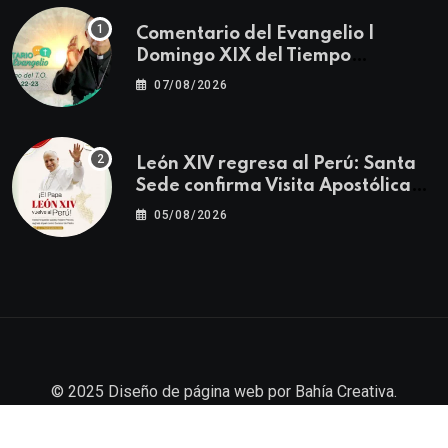
Comentario del Evangelio |
Domingo XIX del Tiempo
Ordinario | Mateo 14, 22-23
07/08/2026
León XIV regresa al Perú: Santa
Sede confirma Visita Apostólica
del 11 al 17 de noviembre
05/08/2026
© 2025
Diseño de página web
por
Bahía Creativa
.