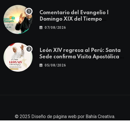
Comentario del Evangelio |
Domingo XIX del Tiempo
Ordinario | Mateo 14, 22-23
07/08/2026
León XIV regresa al Perú: Santa
Sede confirma Visita Apostólica
del 11 al 17 de noviembre
05/08/2026
© 2025
Diseño de página web
por
Bahía Creativa
.