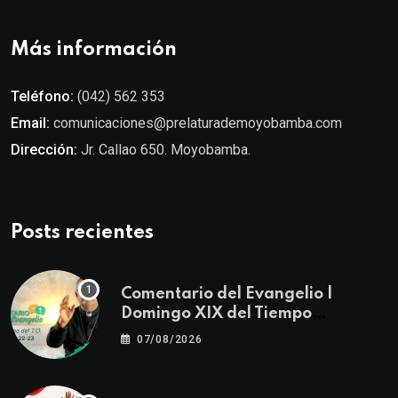
Más información
Teléfono:
(042) 562 353
Email:
comunicaciones@prelaturademoyobamba.com
Dirección:
Jr. Callao 650. Moyobamba.
Posts recientes
Comentario del Evangelio |
Domingo XIX del Tiempo
Ordinario | Mateo 14, 22-23
07/08/2026