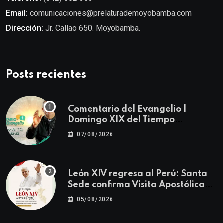
Email:
comunicaciones@prelaturademoyobamba.com
Dirección:
Jr. Callao 650. Moyobamba.
Posts recientes
Comentario del Evangelio |
Domingo XIX del Tiempo
Ordinario | Mateo 14, 22-23
07/08/2026
León XIV regresa al Perú: Santa
Sede confirma Visita Apostólica
del 11 al 17 de noviembre
05/08/2026