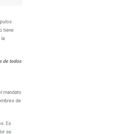
ípulos
o tiene
 la
s de todos
 el mandato
hombres de
os. Es
dor se