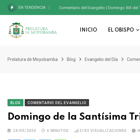
EN TENDENCIA
Comentario del Evangelio | Domingo XIX del 
INICIO
EL OBISPO
Prelatura de Moyobamba
Blog
Evangelio del Día
Coment
BLOG
COMENTARIO DEL EVANGELIO
Domingo de la Santísima Tr
24/05/2024
6 MINUTOS
2183
VISUALIZACIONES