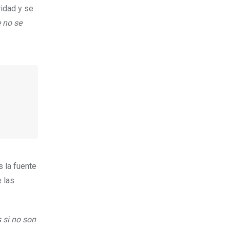
ridad y se
e no se
s la fuente
e las
 si no son