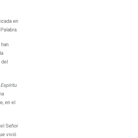
licada en
 Palabra.
 han
la
 del
Espíritu
ma
e, en el
del Señor
ue vivió