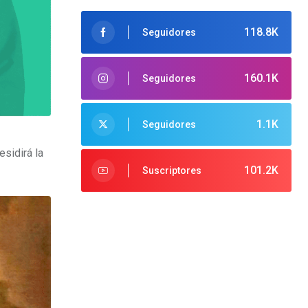
118.8K
Seguidores
160.1K
Seguidores
1.1K
Seguidores
sidirá la
101.2K
Suscriptores