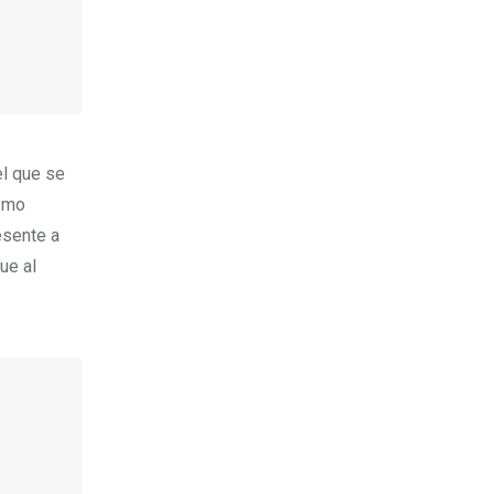
el que se
ismo
esente a
ue al