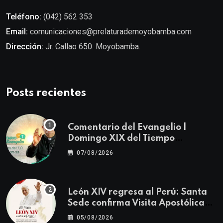
Teléfono:
(042) 562 353
Email:
comunicaciones@prelaturademoyobamba.com
Dirección:
Jr. Callao 650. Moyobamba.
Posts recientes
Comentario del Evangelio |
Domingo XIX del Tiempo
Ordinario | Mateo 14, 22-23
07/08/2026
León XIV regresa al Perú: Santa
Sede confirma Visita Apostólica
del 11 al 17 de noviembre
05/08/2026