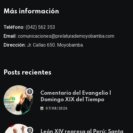
Más información
Teléfono:
(042) 562 353
Email:
comunicaciones@prelaturademoyobamba.com
Dirección:
Jr. Callao 650. Moyobamba.
Posts recientes
Comentario del Evangelio |
Domingo XIX del Tiempo
Ordinario | Mateo 14, 22-23
07/08/2026
León XIV regresa al Perú: Santa