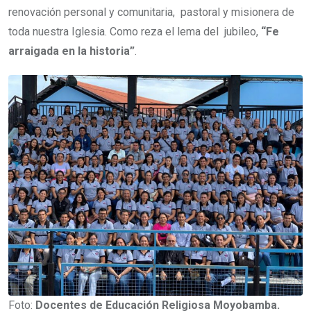
renovación personal y comunitaria, pastoral y misionera de
toda nuestra Iglesia. Como reza el lema del jubileo,
“Fe
arraigada en la historia”
.
Foto:
Docentes de Educación Religiosa Moyobamba.