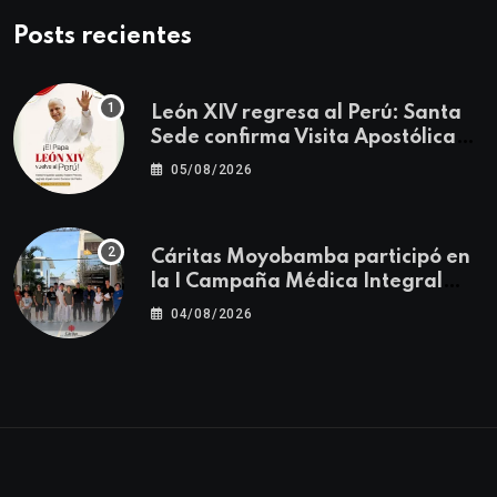
Posts recientes
León XIV regresa al Perú: Santa
Sede confirma Visita Apostólica
del 11 al 17 de noviembre
05/08/2026
Cáritas Moyobamba participó en
la I Campaña Médica Integral
Gratuita llevando salud y
04/08/2026
esperanza al Centro Poblado Los
Ángeles