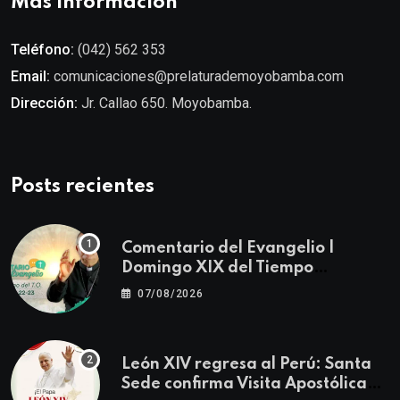
Más información
Teléfono:
(042) 562 353
Email:
comunicaciones@prelaturademoyobamba.com
Dirección:
Jr. Callao 650. Moyobamba.
Posts recientes
Comentario del Evangelio |
Domingo XIX del Tiempo
Ordinario | Mateo 14, 22-23
07/08/2026
León XIV regresa al Perú: Santa
Sede confirma Visita Apostólica