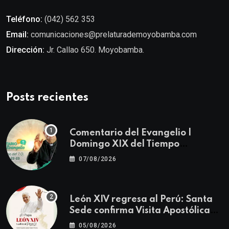
Teléfono:
(042) 562 353
Email:
comunicaciones@prelaturademoyobamba.com
Dirección:
Jr. Callao 650. Moyobamba.
Posts recientes
Comentario del Evangelio |
Domingo XIX del Tiempo
Ordinario | Mateo 14, 22-23
07/08/2026
León XIV regresa al Perú: Santa
Sede confirma Visita Apostólica
del 11 al 17 de noviembre
05/08/2026