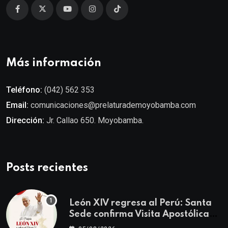
Más información
Teléfono:
(042) 562 353
Email:
comunicaciones@prelaturademoyobamba.com
Dirección:
Jr. Callao 650. Moyobamba.
Posts recientes
León XIV regresa al Perú: Santa
Sede confirma Visita Apostólica
del 11 al 17 de noviembre