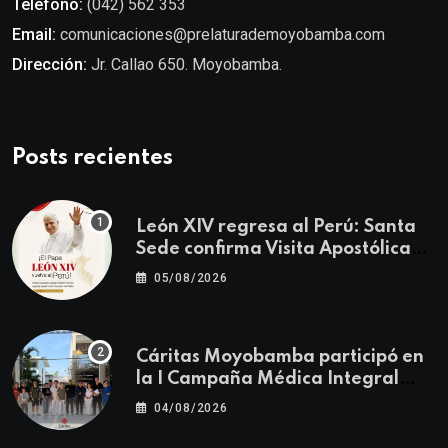
Teléfono:
(042) 562 353
Email:
comunicaciones@prelaturademoyobamba.com
Dirección:
Jr. Callao 650. Moyobamba.
Posts recientes
León XIV regresa al Perú: Santa
Sede confirma Visita Apostólica
del 11 al 17 de noviembre
05/08/2026
Cáritas Moyobamba participó en
la I Campaña Médica Integral
Gratuita llevando salud y
04/08/2026
esperanza al Centro Poblado Los
Ángeles