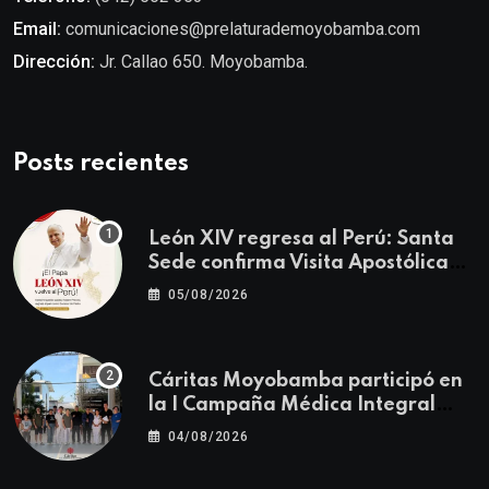
Email:
comunicaciones@prelaturademoyobamba.com
Dirección:
Jr. Callao 650. Moyobamba.
Posts recientes
León XIV regresa al Perú: Santa
Sede confirma Visita Apostólica
del 11 al 17 de noviembre
05/08/2026
Cáritas Moyobamba participó en
la I Campaña Médica Integral
Gratuita llevando salud y
04/08/2026
esperanza al Centro Poblado Los
Ángeles