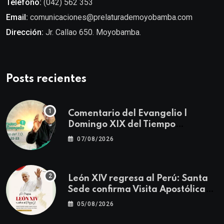
Teléfono:
(042) 562 353
Email:
comunicaciones@prelaturademoyobamba.com
Dirección:
Jr. Callao 650. Moyobamba.
Posts recientes
Comentario del Evangelio |
Domingo XIX del Tiempo
Ordinario | Mateo 14, 22-23
07/08/2026
León XIV regresa al Perú: Santa
Sede confirma Visita Apostólica
del 11 al 17 de noviembre
05/08/2026