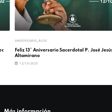
,
ANIVERSARIO
BLOG
ec
Feliz 13° Aniversario Sacerdotal P. José Jesú
Altamirano
12/10/2025
Más información