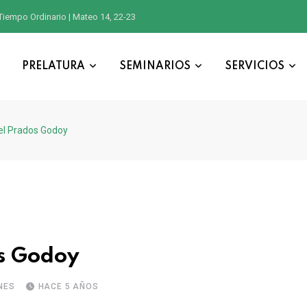
Tiempo Ordinario | Mateo 14, 22-23
PRELATURA
SEMINARIOS
SERVICIOS
ael Prados Godoy
os Godoy
NES
HACE 5 AÑOS