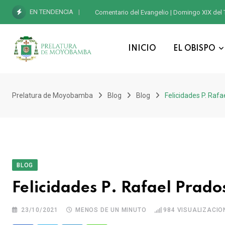
EN TENDENCIA
Comentario del Evangelio | Domingo XIX del 
INICIO
EL OBISPO
Prelatura de Moyobamba
Blog
Blog
Felicidades P. Raf
BLOG
Felicidades P. Rafael Prad
23/10/2021
MENOS DE UN MINUTO
984
VISUALIZACIO