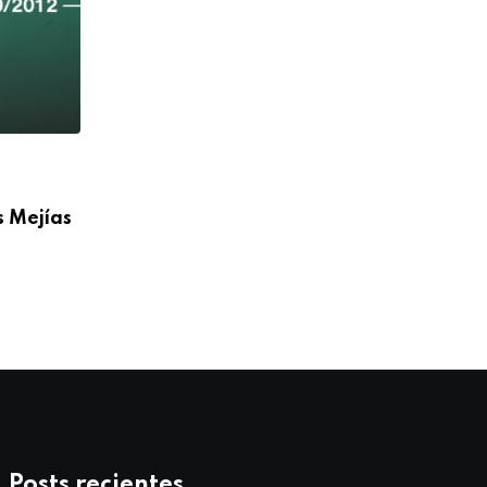
,
ANIVERSARIO
BLOG
s Mejías
Feliz 36° Aniversario Sacerdotal P. Igna
Doñoro de
07/10/2025
Posts recientes