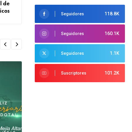
l de
icos
118.8K
Seguidores
160.1K
Seguidores
1.1K
Seguidores
101.2K
Suscriptores