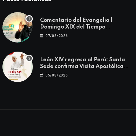
Comentario del Evangelio |
Domingo XIX del Tiempo
Ordinario | Mateo 14, 22-23
07/08/2026
León XIV regresa al Perú: Santa
Sede confirma Visita Apostólica
del 11 al 17 de noviembre
05/08/2026