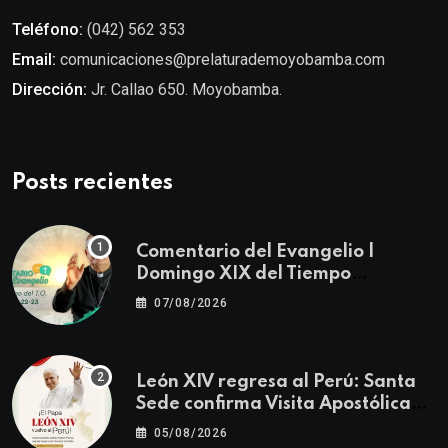
Teléfono:
(042) 562 353
Email:
comunicaciones@prelaturademoyobamba.com
Dirección:
Jr. Callao 650. Moyobamba.
Posts recientes
Comentario del Evangelio |
Domingo XIX del Tiempo
Ordinario | Mateo 14, 22-23
07/08/2026
León XIV regresa al Perú: Santa
Sede confirma Visita Apostólica
del 11 al 17 de noviembre
05/08/2026