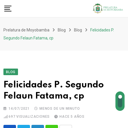
Prelatura de Moyobamba
Blog
Blog
Felicidades P.
Segundo Felaun Fatama, cp
BLOG
Felicidades P. Segundo
Felaun Fatama, cp
14/07/2021
MENOS DE UN MINUTO
697
VISUALIZACIONES
HACE 5 AÑOS