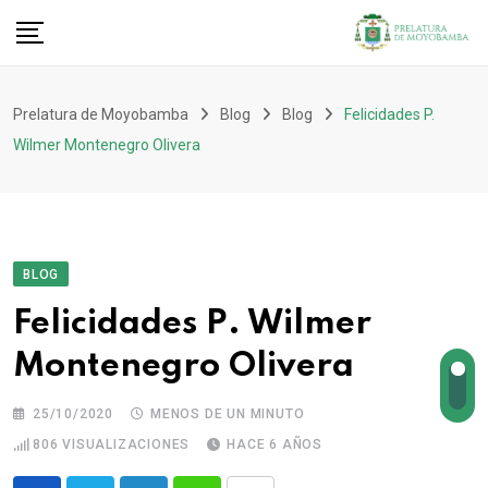
Prelatura de Moyobamba
Blog
Blog
Felicidades P.
Wilmer Montenegro Olivera
BLOG
Felicidades P. Wilmer
Montenegro Olivera
25/10/2020
MENOS DE UN MINUTO
806
VISUALIZACIONES
HACE 6 AÑOS