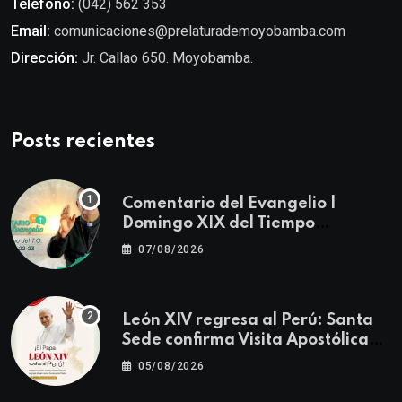
Teléfono:
(042) 562 353
Email:
comunicaciones@prelaturademoyobamba.com
Dirección:
Jr. Callao 650. Moyobamba.
Posts recientes
Comentario del Evangelio |
Domingo XIX del Tiempo
Ordinario | Mateo 14, 22-23
07/08/2026
León XIV regresa al Perú: Santa
Sede confirma Visita Apostólica
del 11 al 17 de noviembre
05/08/2026