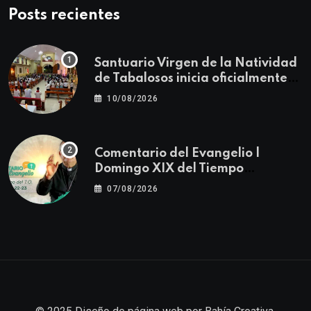
Posts recientes
Santuario Virgen de la Natividad
de Tabalosos inicia oficialmente
las actividades de la Festividad
10/08/2026
Patronal 2026
Comentario del Evangelio |
Domingo XIX del Tiempo
Ordinario | Mateo 14, 22-23
07/08/2026