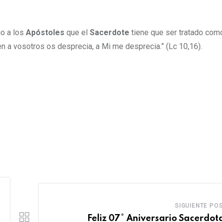
jo a los
Apóstoles
que el
Sacerdote
tiene que ser tratado como
 a vosotros os desprecia, a Mi me desprecia.” (Lc 10,16).
SIGUIENTE PO
Feliz 07° Aniversario Sacerdota