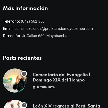
Más información
Teléfono:
(042) 562 353
Email:
comunicaciones@prelaturademoyobamba.com
Dirección:
Jr. Callao 650. Moyobamba.
Posts recientes
Comentario del Evangelio |
Domingo XIX del Tiempo
Ordinario | Mateo 14, 22-23
07/08/2026
León XIV regresa al Perú: Santa