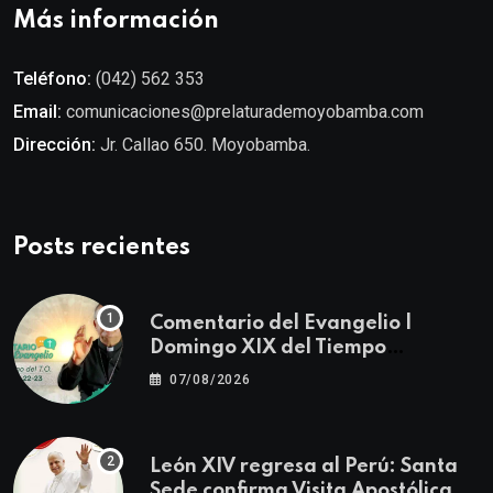
Más información
Teléfono:
(042) 562 353
Email:
comunicaciones@prelaturademoyobamba.com
Dirección:
Jr. Callao 650. Moyobamba.
Posts recientes
Comentario del Evangelio |
Domingo XIX del Tiempo
Ordinario | Mateo 14, 22-23
07/08/2026
León XIV regresa al Perú: Santa
Sede confirma Visita Apostólica