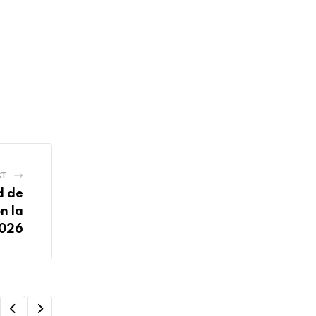
ST
d de
n la
2026