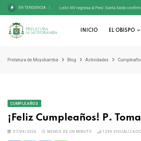
EN TENDENCIA
León XIV regresa al Perú: Santa Sede confirm
INICIO
EL OBISPO
Prelatura de Moyobamba
Blog
Actividades
Cumpleaño
CUMPLEAÑOS
¡Feliz Cumpleaños! P. Toma
07/04/2026
MENOS DE UN MINUTO
1290
VISUALIZACI