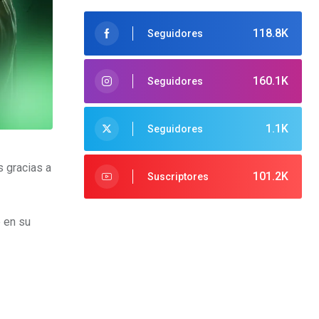
118.8K
Seguidores
160.1K
Seguidores
1.1K
Seguidores
 gracias a
101.2K
Suscriptores
e en su