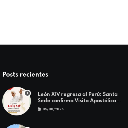
CUMPLEAÑOS
¡Feliz Cumpleaños! P. Limbert F. Torres 
27/07/2026
Posts recientes
León XIV regresa al Perú: Santa
Sede confirma Visita Apostólica
del 11 al 17 de noviembre
05/08/2026