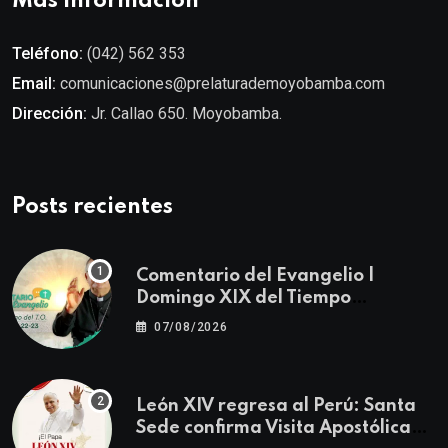
Más información
Teléfono:
(042) 562 353
Email:
comunicaciones@prelaturademoyobamba.com
Dirección:
Jr. Callao 650. Moyobamba.
Posts recientes
Comentario del Evangelio |
Domingo XIX del Tiempo
Ordinario | Mateo 14, 22-23
07/08/2026
León XIV regresa al Perú: Santa
Sede confirma Visita Apostólica