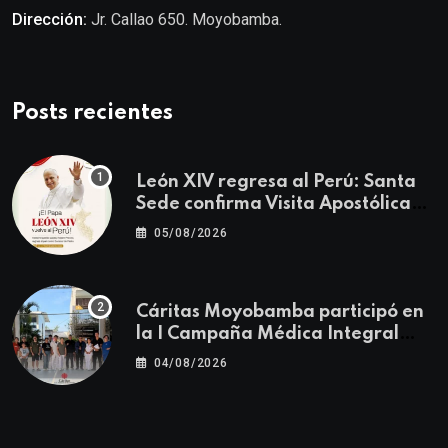
Dirección:
Jr. Callao 650. Moyobamba.
Posts recientes
León XIV regresa al Perú: Santa
Sede confirma Visita Apostólica
del 11 al 17 de noviembre
05/08/2026
Cáritas Moyobamba participó en
la I Campaña Médica Integral
Gratuita llevando salud y
04/08/2026
esperanza al Centro Poblado Los
Ángeles