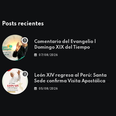
Posts recientes
Comentario del Evangelio |
Domingo XIX del Tiempo
Ordinario | Mateo 14, 22-23
07/08/2026
León XIV regresa al Perú: Santa
Sede confirma Visita Apostólica
del 11 al 17 de noviembre
05/08/2026