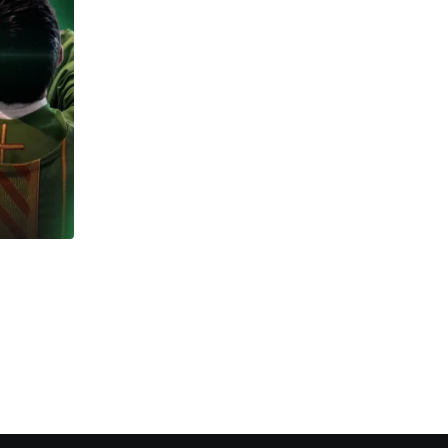
CUMPLEAÑOS
¡Feliz Cumpleaños! P. Limbert F. Torres 
27/07/2026