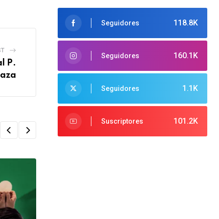
118.8K
Seguidores
ST
160.1K
Seguidores
l P.
uaza
1.1K
Seguidores
101.2K
Suscriptores