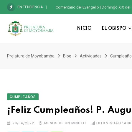
EN TENDENCIA
Comentario del Evangelio | Domingo XIX del 
INICIO
EL OBISPO
Prelatura de Moyobamba
Blog
Actividades
Cumpleaño
CUMPLEAÑOS
¡Feliz Cumpleaños! P. Aug
28/04/2022
MENOS DE UN MINUTO
1018
VISUALIZACI