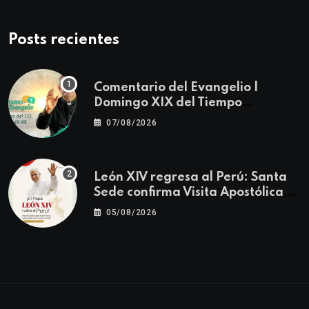
Posts recientes
Comentario del Evangelio |
Domingo XIX del Tiempo
Ordinario | Mateo 14, 22-23
07/08/2026
León XIV regresa al Perú: Santa
Sede confirma Visita Apostólica
del 11 al 17 de noviembre
05/08/2026