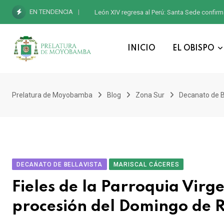
EN TENDENCIA
León XIV regresa al Perú: Santa Sede confirm
INICIO
EL OBISPO
Prelatura de Moyobamba
Blog
Zona Sur
Decanato de B
DECANATO DE BELLAVISTA
MARISCAL CÁCERES
Fieles de la Parroquia Virg
procesión del Domingo de 