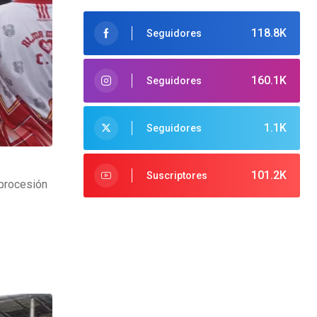
118.8K
Seguidores
160.1K
Seguidores
1.1K
Seguidores
101.2K
Suscriptores
 procesión