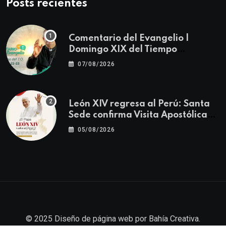
Posts recientes
Comentario del Evangelio |
Domingo XIX del Tiempo
Ordinario | Mateo 14, 22-23
07/08/2026
León XIV regresa al Perú: Santa
Sede confirma Visita Apostólica
del 11 al 17 de noviembre
05/08/2026
© 2025
Diseño de página web
por
Bahía Creativa
.