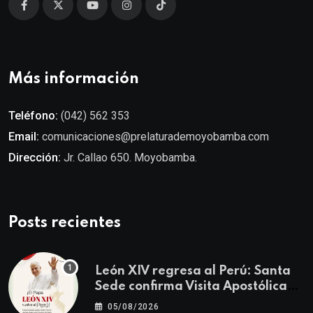
Más información
Teléfono:
(042) 562 353
Email:
comunicaciones@prelaturademoyobamba.com
Dirección:
Jr. Callao 650. Moyobamba.
Posts recientes
León XIV regresa al Perú: Santa
Sede confirma Visita Apostólica
del 11 al 17 de noviembre
05/08/2026