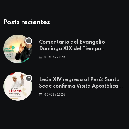
Posts recientes
Comentario del Evangelio |
Domingo XIX del Tiempo
Ordinario | Mateo 14, 22-23
07/08/2026
León XIV regresa al Perú: Santa
Sede confirma Visita Apostólica
del 11 al 17 de noviembre
05/08/2026