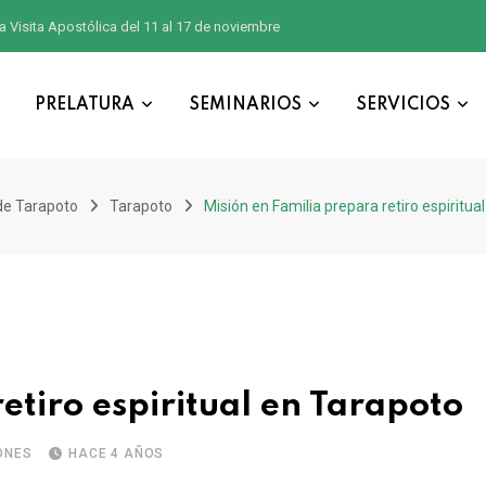
a Visita Apostólica del 11 al 17 de noviembre
PRELATURA
SEMINARIOS
SERVICIOS
de Tarapoto
Tarapoto
Misión en Familia prepara retiro espiritua
etiro espiritual en Tarapoto
ONES
HACE 4 AÑOS