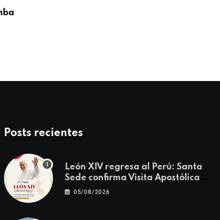
mba
Obispos del Perú expresan saludo al Sa
León
08/05/2026
Posts recientes
León XIV regresa al Perú: Santa
Sede confirma Visita Apostólica
del 11 al 17 de noviembre
05/08/2026