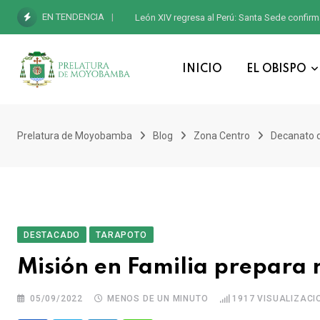
EN TENDENCIA
León XIV regresa al Perú: Santa Sede confirm
INICIO
EL OBISPO
Prelatura de Moyobamba
Blog
Zona Centro
Decanato 
DESTACADO
TARAPOTO
Misión en Familia prepara r
05/09/2022
MENOS DE UN MINUTO
1917
VISUALIZACI