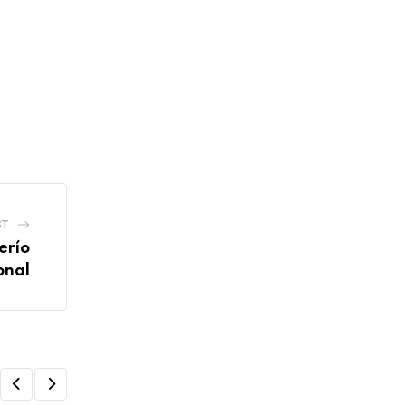
ST
erío
onal