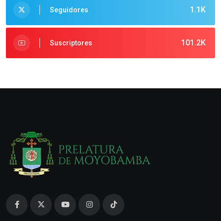
1.1K
Seguidores
101.2K
Suscriptores