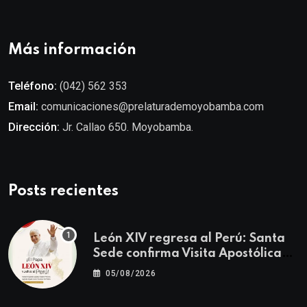
Más información
Teléfono:
(042) 562 353
Email:
comunicaciones@prelaturademoyobamba.com
Dirección:
Jr. Callao 650. Moyobamba.
Posts recientes
León XIV regresa al Perú: Santa
Sede confirma Visita Apostólica
del 11 al 17 de noviembre
05/08/2026