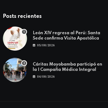
Posts recientes
León XIV regresa al Perú: Santa
Sede confirma Visita Apostólica
del 11 al 17 de noviembre
05/08/2026
Cáritas Moyobamba participó en
la I Campaña Médica Integral
Gratuita llevando salud y
04/08/2026
esperanza al Centro Poblado Los
Ángeles