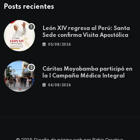
Posts recientes
León XIV regresa al Perú: Santa
Sede confirma Visita Apostólica
del 11 al 17 de noviembre
05/08/2026
Cáritas Moyobamba participó en
la I Campaña Médica Integral
Gratuita llevando salud y
04/08/2026
esperanza al Centro Poblado Los
Ángeles