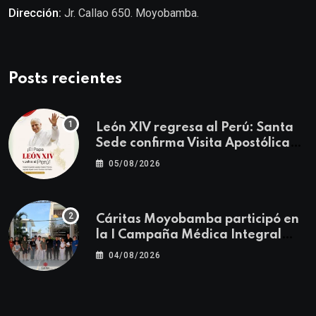
Dirección:
Jr. Callao 650. Moyobamba.
Posts recientes
León XIV regresa al Perú: Santa
Sede confirma Visita Apostólica
del 11 al 17 de noviembre
05/08/2026
Cáritas Moyobamba participó en
la I Campaña Médica Integral
Gratuita llevando salud y
04/08/2026
esperanza al Centro Poblado Los
Ángeles