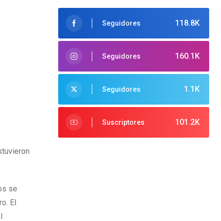
118.8K
Seguidores
160.1K
Seguidores
1.1K
Seguidores
101.2K
Suscriptores
stuvieron
os se
o. El
l