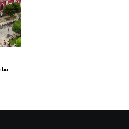
,
CONFERENCIA EPISCOPAL PERUANA
DESTACADO
mba
Obispos del Perú expresan saludo al Sa
León
08/05/2026