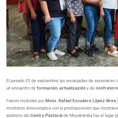
El pasado 03 de septiembre las encargadas de secretarias d
un encuentro de
formación
,
actualización
y de
confratern
Fueron recibidas por
Mons. Rafael Escudero López-Brea
y
mostraron emocionados con la predisposición que mostraron t
auditorio del
Centro Pastoral
de Moyobamba fue el lugar pre