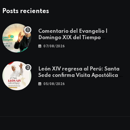
Posts recientes
Comentario del Evangelio |
Domingo XIX del Tiempo
Ordinario | Mateo 14, 22-23
07/08/2026
León XIV regresa al Perú: Santa
Sede confirma Visita Apostólica
del 11 al 17 de noviembre
05/08/2026