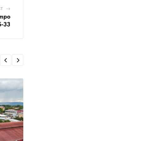
ST
empo
5-33