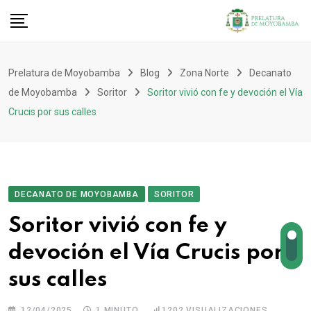
Prelatura de Moyobamba
Blog
Zona Norte
Decanato
de Moyobamba
Soritor
Soritor vivió con fe y devoción el Vía
Crucis por sus calles
DECANATO DE MOYOBAMBA
SORITOR
Soritor vivió con fe y
devoción el Vía Crucis por
sus calles
12/04/2025
1 MINUTO
1202
VISUALIZACIONES