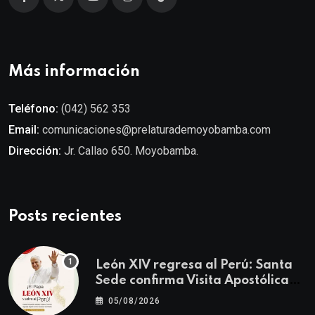
Más información
Teléfono:
(042) 562 353
Email:
comunicaciones@prelaturademoyobamba.com
Dirección:
Jr. Callao 650. Moyobamba.
Posts recientes
León XIV regresa al Perú: Santa
Sede confirma Visita Apostólica
del 11 al 17 de noviembre
05/08/2026